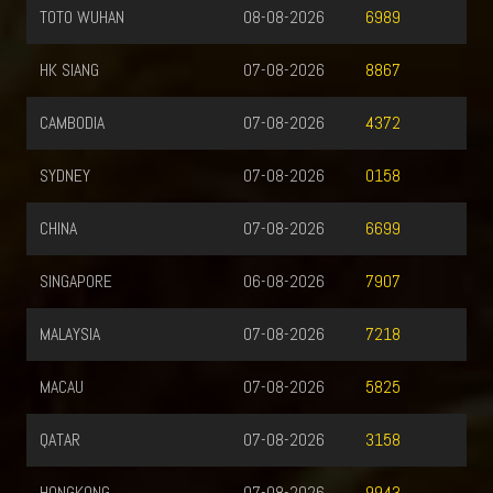
TOTO WUHAN
08-08-2026
6989
HK SIANG
07-08-2026
8867
CAMBODIA
07-08-2026
4372
SYDNEY
07-08-2026
0158
CHINA
07-08-2026
6699
SINGAPORE
06-08-2026
7907
MALAYSIA
07-08-2026
7218
MACAU
07-08-2026
5825
QATAR
07-08-2026
3158
HONGKONG
07-08-2026