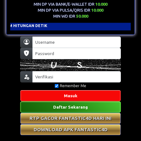
MIN DP VIA BANK/E-WALLET IDR
10.000
MIN DP VIA PULSA/QRIS IDR
10.000
MIN WD IDR
50.000
DEPOS
Remember Me
Masuk
Daftar Sekarang
RTP GACOR FANTASTIC4D HARI INI
DOWNLOAD APK FANTASTIC4D