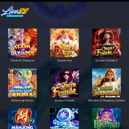
Clash of Olympus
Royale Ace
Queen Femida 2
Slithering Riches
Queen Femida
Wonder of Hanging Garden