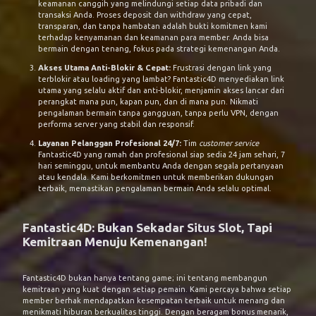
keamanan canggih yang melindungi setiap data pribadi dan
transaksi Anda. Proses deposit dan withdraw yang cepat,
transparan, dan tanpa hambatan adalah bukti komitmen kami
terhadap kenyamanan dan keamanan para member. Anda bisa
bermain dengan tenang, fokus pada strategi kemenangan Anda.
Akses Utama Anti-Blokir & Cepat:
Frustrasi dengan link yang
terblokir atau loading yang lambat? Fantastic4D menyediakan link
utama yang selalu aktif dan anti-blokir, menjamin akses lancar dari
perangkat mana pun, kapan pun, dan di mana pun. Nikmati
pengalaman bermain tanpa gangguan, tanpa perlu VPN, dengan
performa server yang stabil dan responsif.
Layanan Pelanggan Profesional 24/7:
Tim
customer service
Fantastic4D yang ramah dan profesional siap sedia 24 jam sehari, 7
hari seminggu, untuk membantu Anda dengan segala pertanyaan
atau kendala. Kami berkomitmen untuk memberikan dukungan
terbaik, memastikan pengalaman bermain Anda selalu optimal.
Fantastic4D: Bukan Sekadar Situs Slot, Tapi
Kemitraan Menuju Kemenangan!
Fantastic4D
bukan hanya tentang game; ini tentang membangun
kemitraan yang kuat dengan setiap pemain. Kami percaya bahwa setiap
member berhak mendapatkan kesempatan terbaik untuk menang dan
menikmati hiburan berkualitas tinggi. Dengan beragam bonus menarik,