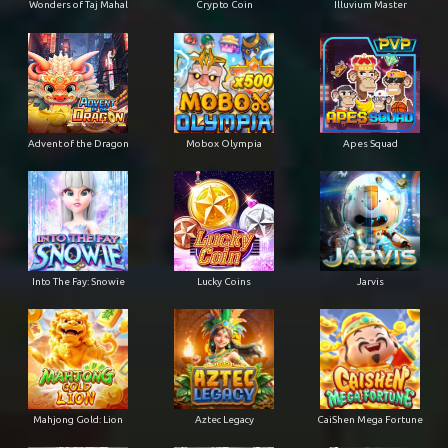
Wonders of Taj Mahal
Crypto Coin
Illuvium Master
Advent of the Dragon
Mobox Olympia
Apes Squad
Into The Fay: Snowie
Lucky Coins
Jarvis
Mahjong Gold: Lion
Aztec Legacy
CaiShen Mega Fortune